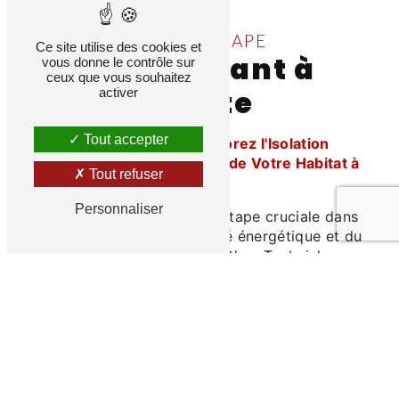
TECHNICHAPE
Ce site utilise des cookies et
pose isolant à
vous donne le contrôle sur
ceux que vous souhaitez
Sainte
activer
Tout accepter
Pose d'Isolant : Améliorez l'Isolation
Thermique et Acoustique de Votre Habitat à
Tout refuser
Sainte
Personnaliser
La pose d'isolant est une étape cruciale dans
l'amélioration de l'efficacité énergétique et du
confort de votre habitat. Chez Technichape,
nous sommes spécialisés dans la pose
d'isolant thermique et acoustique, offrant des
solutions sur mesure pour répondre à vos
besoins spécifiques en matière d'isolation.
Isolation Thermique de Qualité