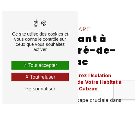
TECHNICHAPE
Ce site utilise des cookies et
pose isolant à
vous donne le contrôle sur
ceux que vous souhaitez
Saint-André-de-
activer
Cubzac
Tout accepter
Pose d'Isolant : Améliorez l'Isolation
Tout refuser
Thermique et Acoustique de Votre Habitat à
Saint-André-de-Cubzac
Personnaliser
La pose d'isolant est une étape cruciale dans
l'amélioration de l'efficacité énergétique et du
confort de votre habitat. Chez Technichape,
nous sommes spécialisés dans la pose
d'isolant thermique et acoustique, offrant des
solutions sur mesure pour répondre à vos