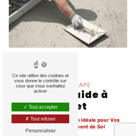
Ce site utilise des cookies et
vous donne le contrôle sur
TECHNICHAPE
ceux que vous souhaitez
chape fluide à
activer
Cholet
Tout accepter
Tout refuser
Chape Fluide : La Solution Idéale pour Vos
Projets de Revêtement de Sol
Personnaliser